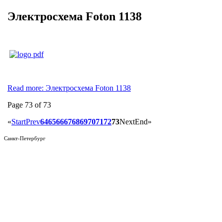
Электросхема Foton 1138
Read more: Электросхема Foton 1138
Page 73 of 73
«
Start
Prev
64
65
66
67
68
69
70
71
72
73
Next
End
»
Санкт-Петербург